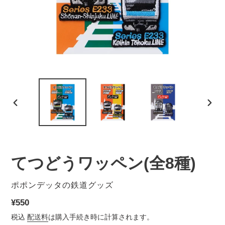
前
次
の
の
ス
ス
ラ
ラ
イ
イ
てつどうワッペン(全8種)
ド
ド
販
ポポンデッタの鉄道グッズ
売
通
¥550
元
常
税込
配送料
は購入手続き時に計算されます。