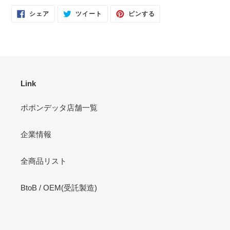
FACEBOOK
TWITTER
PINTEREST
シェア
ツイート
ピンする
で
に
で
シ
投
ピ
ェ
稿
ン
ア
す
す
す
る
る
る
Link
ポポンデッタ店舗一覧
企業情報
全商品リスト
BtoB / OEM(受託製造)