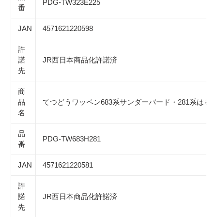
PDG-TW323E225
番
JAN
4571621220598
許
諾
JR西日本商品化許諾済
先
商
品
てつどうワッペン683系サンダーバード・281系はる
名
品
PDG-TW683H281
番
JAN
4571621220581
許
諾
JR西日本商品化許諾済
先