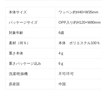
本体サイズ
ワッペン約H40×W35mm
パッケージサイズ
OPP入り約H120×W80mm
対象年齢
6歳
素材（何％）
本体 ポリエステル100％
重さ本体
4ｇ
重さパッケージ込み
6ｇ
洗濯/乾燥機
不可/不可
原産国
中国