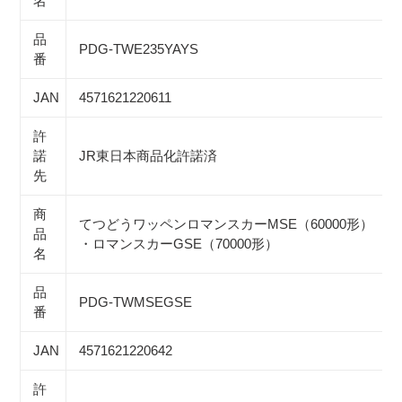
名
品
PDG-TWE235YAYS
番
JAN
4571621220611
許
諾
JR東日本商品化許諾済
先
商
てつどうワッペンロマンスカーMSE（60000形）
品
・ロマンスカーGSE（70000形）
名
品
PDG-TWMSEGSE
番
JAN
4571621220642
許