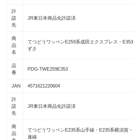
許
諾
JR東日本商品化許諾済
先
商
てつどうワッペンE259系成田エクスプレス・E353系 
品
ずさ
名
品
PDG-TWE259E353
番
JAN
4571621220604
許
諾
JR東日本商品化許諾済
先
商
てつどうワッペンE235系山手線・E235系横須賀・総
品
速線