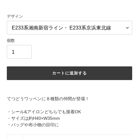
価
格
デザイン
個数
カートに追加する
カ
ー
てつどうワッペンに８種類の仲間が登場！
ト
に
・シール&アイロンどちらでも接着OK
商
・サイズは約H40×W35mm
品
・バッグや布小物の目印に
を
追