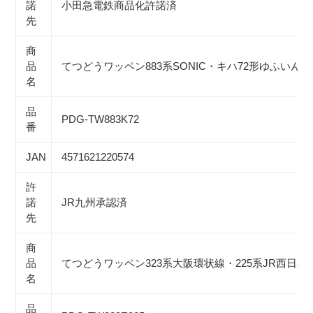
諾
小田急電鉄商品化許諾済
先
商
品
てつどうワッペン883系SONIC・キハ72形ゆふいん
名
品
PDG-TW883K72
番
JAN
4571621220574
許
諾
JR九州承認済
先
商
品
てつどうワッペン323系大阪環状線・225系JR西日本
名
品