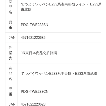
商
加
てつどうワッペンE233系湘南新宿ライン・ E233系京
品
す
東北線
る
名
品
PDG-TWE233SN
番
JAN
4571621220635
許
諾
JR東日本商品化許諾済
先
商
品
てつどうワッペンE233系中央線・E233系南武線
名
品
PDG-TWE233CN
番
JAN
4571621220628