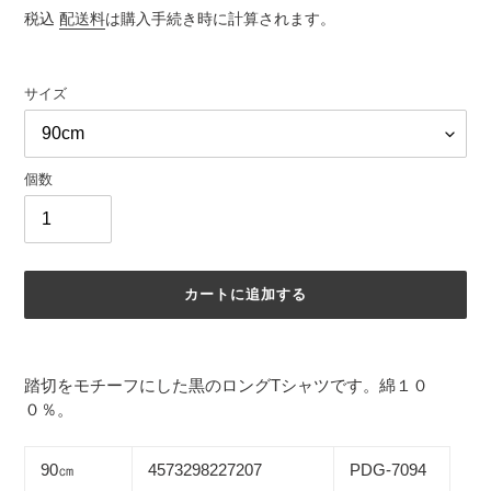
常
税込
配送料
は購入手続き時に計算されます。
価
格
サイズ
個数
カートに追加する
カ
ー
踏切をモチーフにした黒のロングTシャツです。綿１０
ト
０％。
に
商
品
90㎝
4573298227207
PDG-7094
を