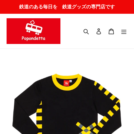
コ
鉄道のある毎日を 鉄道グッズの専門店です
ン
テ
ン
ツ
検索
ログイン
カート
に
ス
キ
ッ
プ
す
る