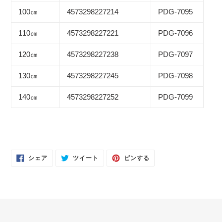
追
100㎝
4573298227214
PDG-7095
加
す
110㎝
4573298227221
PDG-7096
る
120㎝
4573298227238
PDG-7097
130㎝
4573298227245
PDG-7098
140㎝
4573298227252
PDG-7099
FACEBOOK
TWITTER
PINTEREST
シェア
ツイート
ピンする
で
に
で
シ
投
ピ
ェ
稿
ン
ア
す
す
す
る
る
る