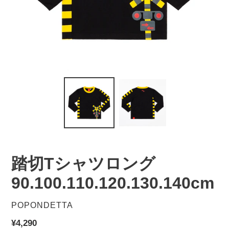
踏切Tシャツロング
90.100.110.120.130.140cm
販
POPONDETTA
売
通
¥4,290
元