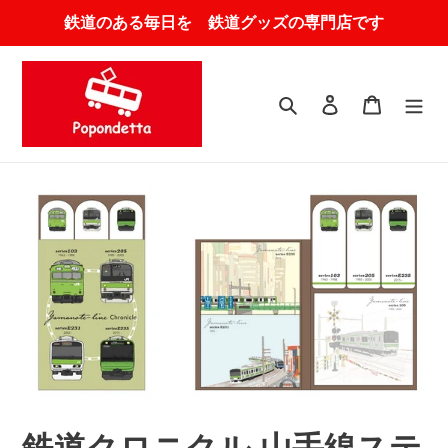
コ
鉄道のある毎日を 鉄道グッズの専門店です
ン
テ
ン
ツ
検索
ログイン
カート
に
ス
キ
ッ
プ
す
る