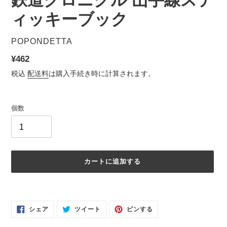
鉄道クロニクル 山手線ステ
ィッキーブック
販
POPONDETTA
売
通
¥462
元
常
税込
配送料
は購入手続き時に計算されます。
価
格
個数
カートに追加する
カ
ー
FACEBOOK
TWITTER
PINTEREST
ト
シェア
ツイート
ピンする
で
に
で
に
シ
投
ピ
ェ
稿
ン