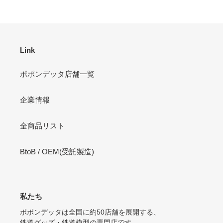
商
ア
す
す
す
る
る
品
る
を
追
加
Link
す
る
ポポンデッタ店舗一覧
企業情報
全商品リスト
BtoB / OEM(受託製造)
私たち
ポポンデッタは全国に約50店舗を展開する、
鉄道グッズ・鉄道模型の専門店です。