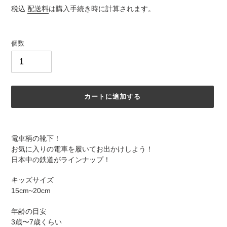
常
税込
配送料
は購入手続き時に計算されます。
価
格
個数
カートに追加する
カ
ー
電車柄の靴下！
ト
お気に入りの電車を履いてお出かけしよう！
に
日本中の鉄道がラインナップ！
商
品
キッズサイズ
を
15cm~20cm
追
加
年齢の目安
す
3歳〜7歳くらい