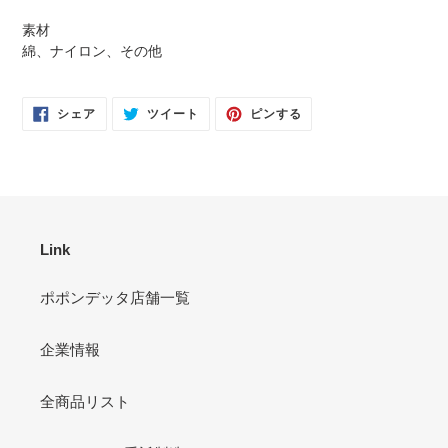
る
素材
綿、ナイロン、その他
FACEBOOK
TWITTER
PINTEREST
シェア
ツイート
ピンする
で
に
で
シ
投
ピ
ェ
稿
ン
ア
す
す
す
る
る
る
Link
ポポンデッタ店舗一覧
企業情報
全商品リスト