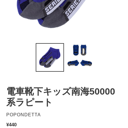
電車靴下キッズ南海50000
系ラピート
販
POPONDETTA
売
通
¥440
元