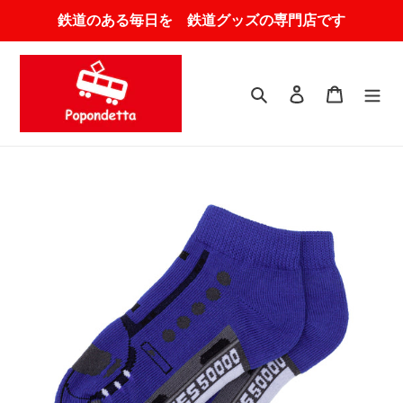
コ
鉄道のある毎日を 鉄道グッズの専門店です
ン
テ
ン
ツ
検索
ログイン
カート
に
ス
キ
ッ
プ
す
る