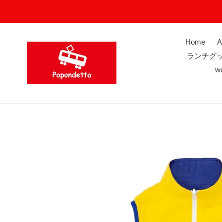
コ
ン
テ
ン
Home
A
ツ
ランチグ
に
w
ス
キ
ッ
プ
す
る