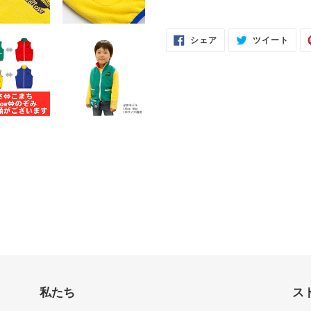
追
加
す
FACEBOOK
TWI
シェア
ツイート
で
に
る
シ
投
ェ
稿
ア
す
す
る
る
私たち
ス