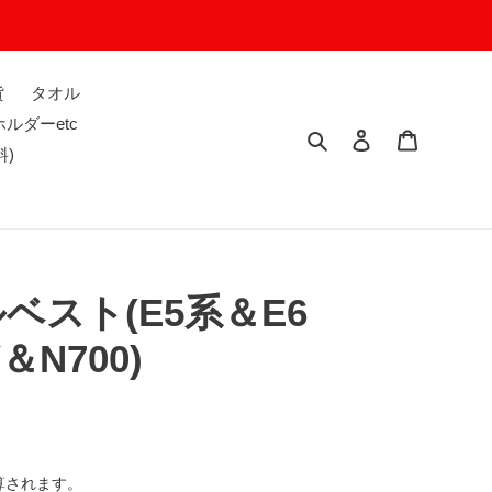
貨
タオル
ルダーetc
検索
ログイン
カート
料)
ベスト(E5系＆E6
＆N700)
算されます。