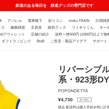
鉄道のある毎日を 鉄道グッズの専門店です
ll
アパレル
電車靴下
折りコン
moku TRAIN
日用雑
ッズ
服飾雑貨
文房具
踏切グッズ
フミキリくん
キーホ
ebアウトレット
店舗の紹介
送料一律500円 (3300円以上で無
ギフトラッピング
BtoB
ご意見・製品アイデア
サポート
リバーシブル
系・923形DY
販
POPONDETTA
売
通
¥4,730
売り切れ
元
常
税込
配送料
は購入手続き時に計