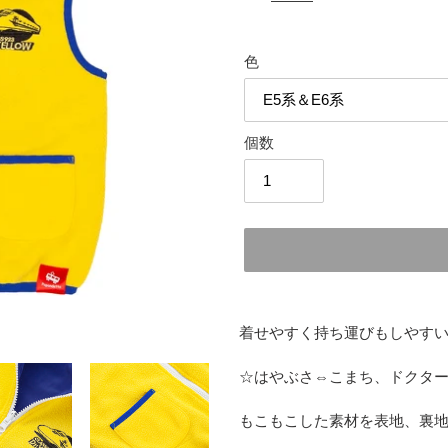
価
格
色
個数
カ
ー
着せやすく持ち運びもしやす
ト
に
☆はやぶさ⇔こまち、ドクタ
商
品
もこもこした素材を表地、裏
を