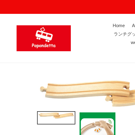
コ
ン
テ
ン
Home
A
ツ
ランチグ
に
w
ス
キ
ッ
プ
す
る