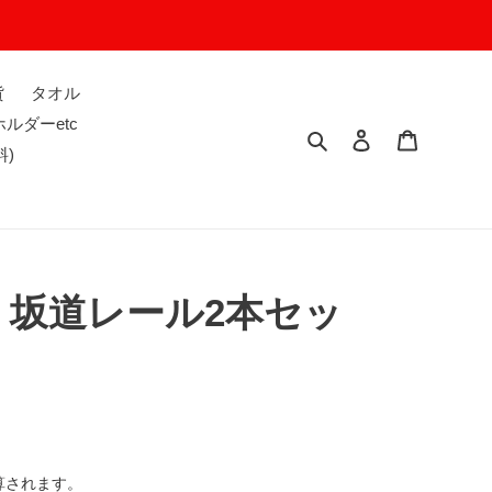
貨
タオル
ルダーetc
検索
ログイン
カート
料)
IN 坂道レール2本セッ
算されます。