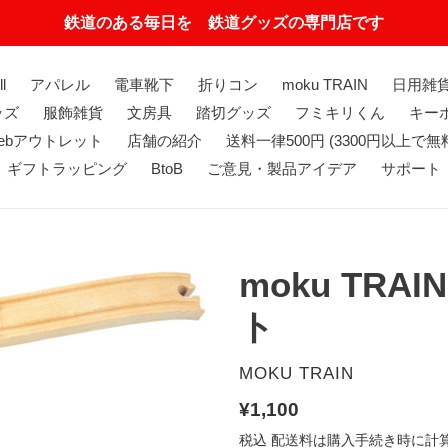
鉄道のある毎日を 鉄道グッズの専門店です
ll
アパレル
電車靴下
折りコン
moku TRAIN
日用雑
ッズ
服飾雑貨
文房具
踏切グッズ
フミキリくん
キーホ
ebアウトレット
店舗の紹介
送料一律500円 (3300円以上で無
ギフトラッピング
BtoB
ご意見・製品アイデア
サポート
moku TRA
ト
販
MOKU TRAIN
売
通
¥1,100
元
常
税込
配送料
は購入手続き時に計