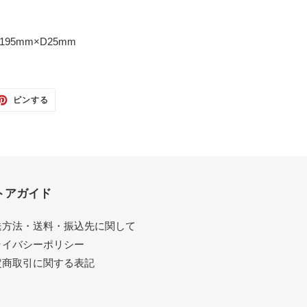
195mm×D25mm
TTER
PINTEREST
ピンする
で
ピ
ン
す
る
トアガイド
送方法・送料・振込先に関して
ライバシーポリシー
定商取引に関する表記