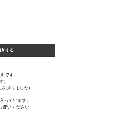
追加する
ールです。
ます。
面を測りました)
本入っています。
お使いください。