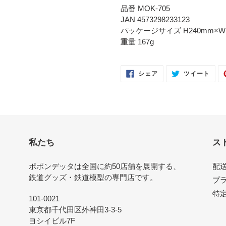
品番 MOK-705
JAN
4573298233123
パッケージサイズ H240mm
×W
重量 167g
FACEBOOK
TWI
シェア
ツイート
で
に
シ
投
ェ
稿
ア
す
す
る
る
私たち
ス
ポポンデッタは全国に約50店舗を展開する、
配
鉄道グッズ・鉄道模型の専門店です。
プ
特
101-0021
東京都千代田区外神田3-3-5
ヨシイビル7F