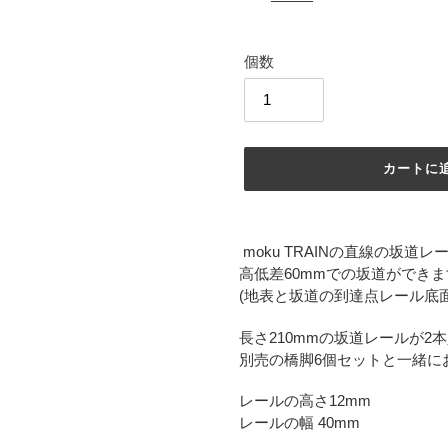
価
格
個数
カートに
カ
ー
moku TRAINの直線の坂道レ
ト
高低差60mmでの坂道ができ
に
(地表と坂道の到達点レール底
商
品
長さ210mmの坂道レールが2
を
別売の橋脚6個セットと一緒に
追
加
レールの高さ12mm
す
レールの幅 40mm
る