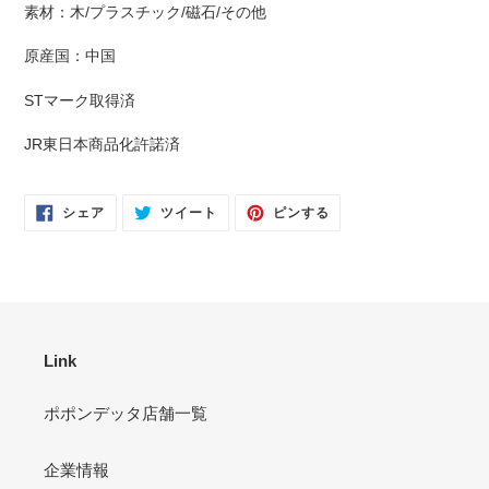
る
素材：木/プラスチック/磁石/その他
原産国：中国
STマーク取得済
JR東日本商品化許諾済
FACEBOOK
TWITTER
PINTEREST
シェア
ツイート
ピンする
で
に
で
シ
投
ピ
ェ
稿
ン
ア
す
す
す
る
る
る
Link
ポポンデッタ店舗一覧
企業情報