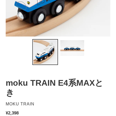
moku TRAIN E4系MAXと
き
販
MOKU TRAIN
売
通
¥2,398
元