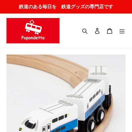
コ
鉄道のある毎日を 鉄道グッズの専門店です
ン
テ
ン
ツ
検索
ログイン
カート
に
ス
キ
ッ
プ
す
る