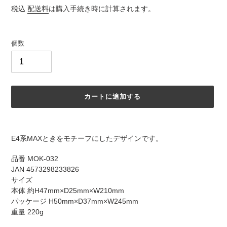
常
税込
配送料
は購入手続き時に計算されます。
価
格
個数
カートに追加する
カ
ー
E4系MAXときをモチーフにしたデザインです。
ト
に
品番 MOK-032
商
JAN 4573298233826
品
サイズ
を
本体 約H47mm×D25mm×W210mm
追
パッケージ H50mm×D37mm×W245mm
加
重量 220g
す