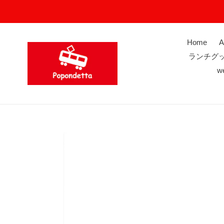
コ
ン
テ
ン
Home
A
ツ
ランチグ
に
w
ス
キ
ッ
プ
す
る