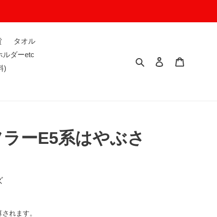
貨
タオル
ルダーetc
検索
ログイン
カート
料)
ラーE5系はやぶさ
ち
ズ
算されます。