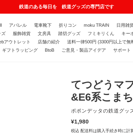
鉄道のある毎日を 鉄道グッズの専門店です
ll
アパレル
電車靴下
折りコン
moku TRAIN
日用雑
ッズ
服飾雑貨
文房具
踏切グッズ
フミキリくん
キーホ
ebアウトレット
店舗の紹介
送料一律500円 (3300円以上で無
ギフトラッピング
BtoB
ご意見・製品アイデア
サポート
てつどうマフ
&E6系こま
販
ポポンデッタの鉄道グッ
売
通
¥1,980
元
常
税込
配送料
は購入手続き時に計