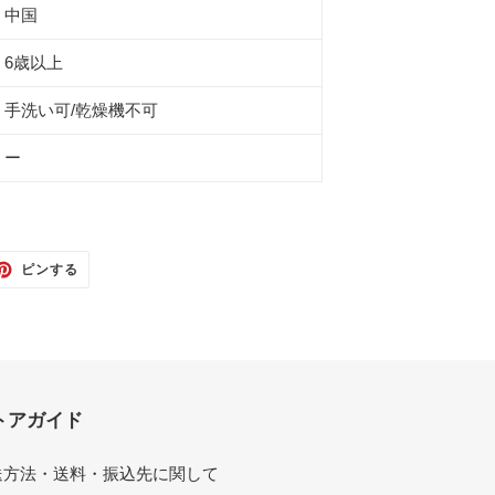
中国
6歳以上
手洗い可/乾燥機不可
ー
TTER
PINTEREST
ピンする
で
ピ
ン
す
る
トアガイド
送方法・送料・振込先に関して