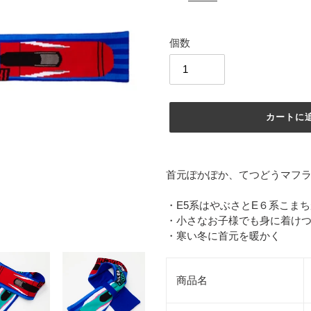
価
格
個数
カートに
カ
ー
首元ぽかぽか、てつどうマフ
ト
に
・E5系はやぶさとE６系こま
商
・小さなお子様でも身に着け
品
・寒い冬に首元を暖かく
を
追
加
商品名
す
る