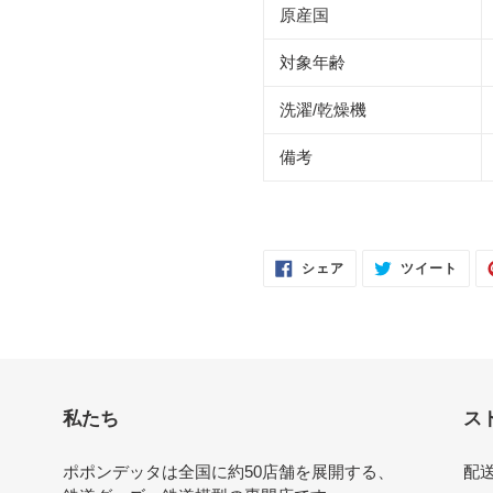
原産国
対象年齢
洗濯/乾燥機
備考
FACEBOOK
TWI
シェア
ツイート
で
に
シ
投
ェ
稿
ア
す
す
る
る
私たち
ス
ポポンデッタは全国に約50店舗を展開する、
配