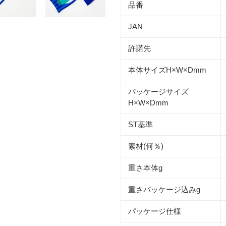
品番
JAN
許諾先
本体サイズ
H×W×Dmm
パッケージサイズ
H×W×Dmm
ST基準
素材(何％)
重さ本体
g
重さパッケージ込み
g
パッケージ仕様