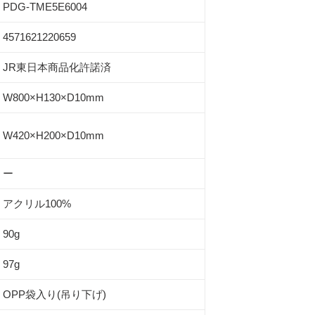
PDG-TME5E6004
4571621220659
JR東日本商品化許諾済
W800×H130×D10mm
W420×H200×D10mm
ー
アクリル100%
90g
97g
OPP袋入り(吊り下げ)