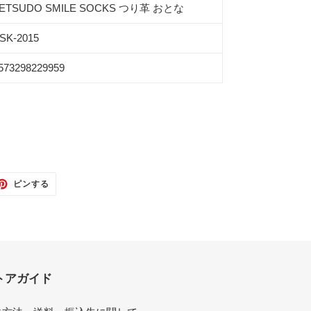
ETSUDO SMILE SOCKS つり革 おとな
SK-2015
573298229959
TTER
PINTEREST
ピンする
で
ピ
ン
す
る
トアガイド