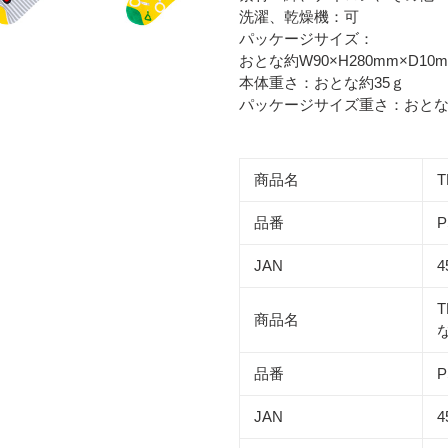
追
洗濯、乾燥機：可
加
パッケージサイズ：
す
おとな約W90×H280mm×D10
る
本体重さ：
おとな約35ｇ
パッケージサイズ重さ：
おとな
商品名
T
品番
P
JAN
4
T
商品名
品番
P
JAN
4