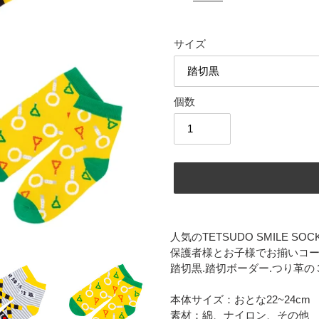
価
格
サイズ
個数
カ
ー
人気のTETSUDO SMILE S
ト
保護者様とお子様でお揃いコ
に
踏切黒.踏切ボーダー.つり革の
商
品
本体サイズ：おとな22~24cm
を
素材：綿、ナイロン、その他