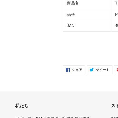
商品名
T
品番
P
JAN
4
FACEBOOK
TWI
シェア
ツイート
で
に
シ
投
ェ
稿
ア
す
す
る
る
私たち
ス