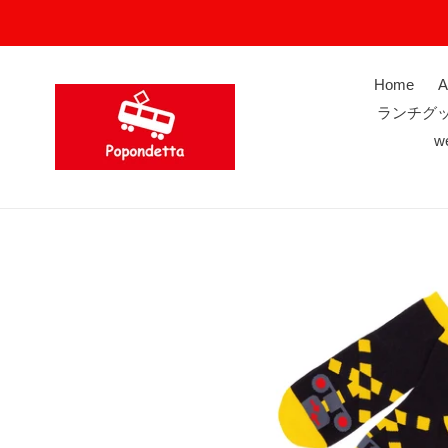
コ
ン
テ
ン
Home
A
ツ
ランチグ
に
w
ス
キ
ッ
プ
す
る