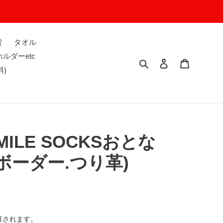
貨
タオル
ルダーetc
検索
ログイン
カート
料)
SMILE SOCKSおとな
ボーダー.つり革)
算されます。