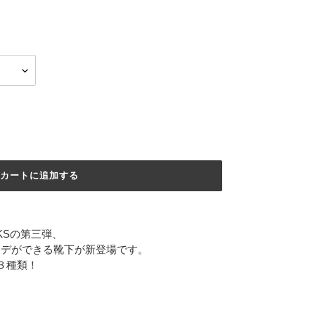
カートに追加する
OCKSの第三弾、
ーデができる靴下が新登場です。
３種類！