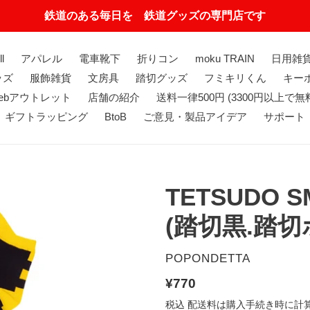
鉄道のある毎日を 鉄道グッズの専門店です
ll
アパレル
電車靴下
折りコン
moku TRAIN
日用雑
ッズ
服飾雑貨
文房具
踏切グッズ
フミキリくん
キーホ
ebアウトレット
店舗の紹介
送料一律500円 (3300円以上で無
ギフトラッピング
BtoB
ご意見・製品アイデア
サポート
TETSUDO 
(踏切黒.踏切
販
POPONDETTA
売
通
¥770
元
常
税込
配送料
は購入手続き時に計