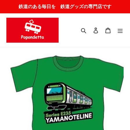
コ
鉄道のある毎日を 鉄道グッズの専門店です
ン
テ
ン
ツ
検索
ログイン
カート
に
ス
キ
ッ
プ
す
る