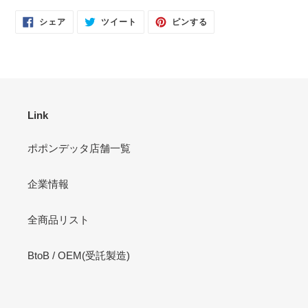
FACEBOOK
TWITTER
PINTEREST
シェア
ツイート
ピンする
で
に
で
シ
投
ピ
ェ
稿
ン
ア
す
す
す
る
る
る
Link
ポポンデッタ店舗一覧
企業情報
全商品リスト
BtoB / OEM(受託製造)