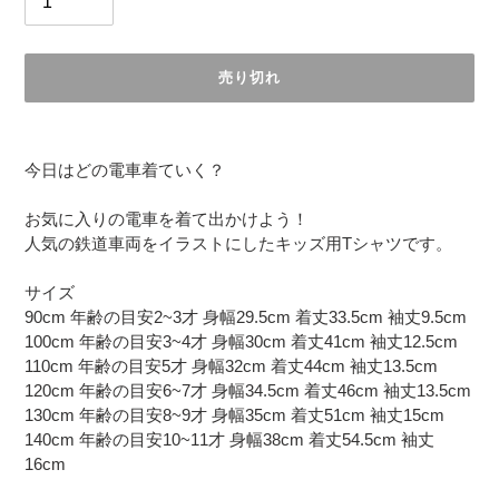
売り切れ
カ
ー
今日はどの電車着ていく？
ト
に
お気に入りの電車を着て出かけよう！
商
人気の鉄道車両をイラストにしたキッズ用Tシャツです。
品
を
サイズ
追
90cm 年齢の目安2~3才 身幅29.5cm 着丈33.5cm 袖丈9.5cm
加
100cm 年齢の目安3~4才 身幅30cm 着丈41cm 袖丈12.5cm
す
110cm 年齢の目安5才 身幅32cm 着丈44cm 袖丈13.5cm
る
120cm 年齢の目安6~7才 身幅34.5cm 着丈46cm 袖丈13.5cm
130cm 年齢の目安8~9才 身幅35cm 着丈51cm 袖丈15cm
140cm 年齢の目安10~11才 身幅38cm 着丈54.5cm 袖丈
16cm