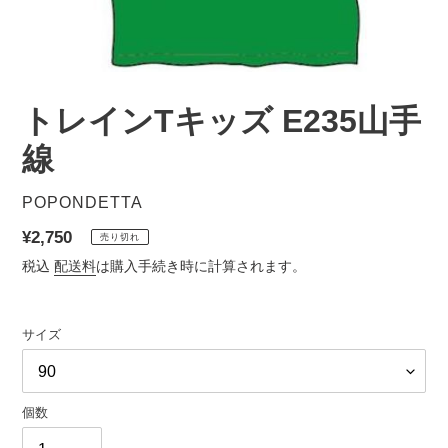
トレインTキッズ E235山手
線
販
POPONDETTA
売
通
¥2,750
売り切れ
元
常
税込
配送料
は購入手続き時に計算されます。
価
格
サイズ
個数