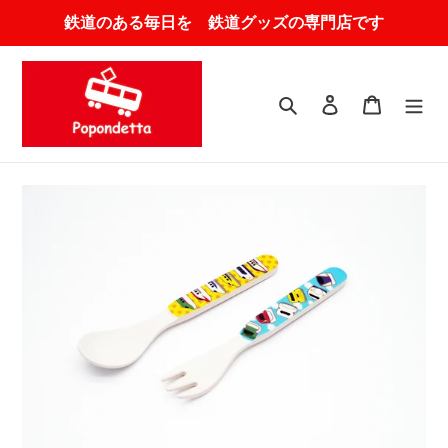
コ
鉄道のある毎日を 鉄道グッズの専門店です
ン
テ
ン
ツ
検索
ログイン
カート
に
ス
キ
ッ
プ
す
る