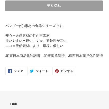
売り切れ
カ
ー
バンブー(竹)素材の食器シリーズです。
ト
に
安心＝天然素材の竹が主素材
商
扱いやすい＝軽い、丈夫、速乾性が高い
品
エコ＝天然素材により、環境に優しい
を
追
JR東日本商品化許諾済、
JR東海承認済、
JR西日本商品化許諾済
加
す
る
FACEBOOK
TWITTER
PINTEREST
シェア
ツイート
ピンする
で
に
で
シ
投
ピ
ェ
稿
ン
ア
す
す
す
る
る
る
Link