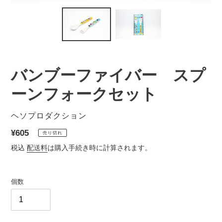
バンブーファイバー スプ
ーンフォークセット
販
ヘソプロダクション
売
通
¥605
売り切れ
元
常
税込
配送料
は購入手続き時に計算されます。
価
格
個数