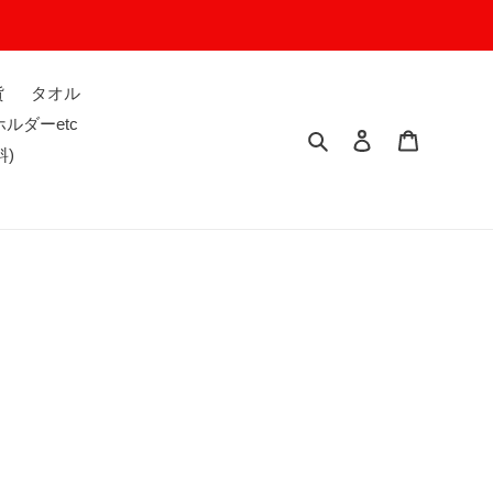
貨
タオル
ルダーetc
Search
Log in
Cart
料)