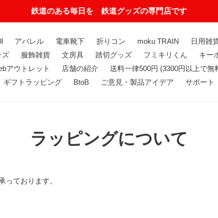
鉄道のある毎日を 鉄道グッズの専門店です
ll
アパレル
電車靴下
折りコン
moku TRAIN
日用雑
ッズ
服飾雑貨
文房具
踏切グッズ
フミキリくん
キーホ
ebアウトレット
店舗の紹介
送料一律500円 (3300円以上で無
ギフトラッピング
BtoB
ご意見・製品アイデア
サポート
ラッピングについて
承っております。