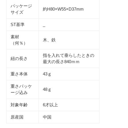
パッケージ
約H80×W55×D37mm
サイズ
ST基準
_
素材
木、鉄
（何％）
指を入れて垂らしたときの
紐の長さ
最大の長さ840ｍｍ
重さ本体
43ｇ
重さパッケ
48ｇ
ージ込み
対象年齢
6才以上
原産国
中国