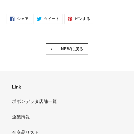
FACEBOOK
TWITTER
PINTEREST
シェア
ツイート
ピンする
で
に
で
シ
投
ピ
ェ
稿
ン
ア
す
す
す
る
る
る
NEWに戻る
Link
ポポンデッタ店舗一覧
企業情報
全商品リスト