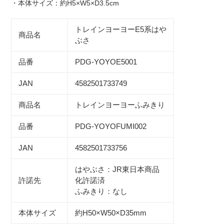
・本体サイズ：約H5×W5×D3.5cm
追
加
トレインヨーヨーE5系はや
す
商品名
ぶさ
る
品番
PDG-YOYOE5001
JAN
4582501733749
商品名
トレインヨーヨーふみきり
品番
PDG-YOYOFUMI002
JAN
4582501733756
はやぶさ：JR東日本商品
許諾先
化許諾済
ふみきり：なし
本体サイズ
約H50×W50×D35mm