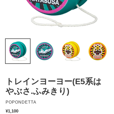
トレインヨーヨー(E5系は
やぶさ.ふみきり)
販
POPONDETTA
売
通
¥1,100
元