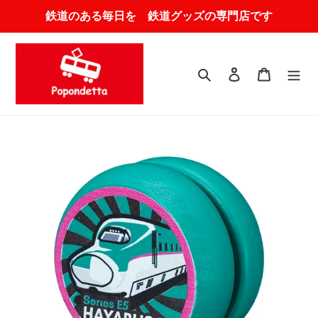
コ
鉄道のある毎日を 鉄道グッズの専門店です
ン
テ
ン
ツ
検索
ログイン
カート
に
ス
キ
ッ
プ
す
る