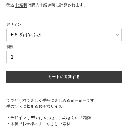
常
税込
配送料
は購入手続き時に計算されます。
価
格
デザイン
個数
カートに追加する
カ
ー
てつどう柄で楽しく手軽に楽しめるヨーヨーです
ト
手のひらに収まるお子様サイズ
に
商
・デザインはE5系はやぶさ、ふみきりの２種類
品
・木製でお子様の手にやさしい素材
を