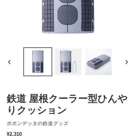
前
次
の
の
ス
ス
ラ
ラ
イ
イ
鉄道 屋根クーラー型ひんや
ド
ド
りクッション
販
ポポンデッタの鉄道グッズ
売
通
¥2,310