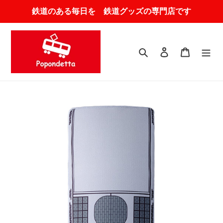
コ
鉄道のある毎日を 鉄道グッズの専門店です
ン
テ
ン
ツ
検索
ログイン
カート
に
ス
キ
ッ
プ
す
る