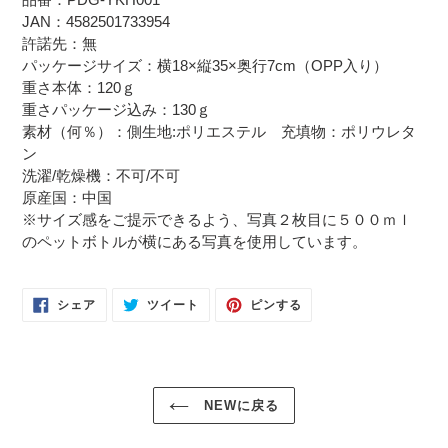
る
JAN：4582501733954
許諾先：無
パッケージサイズ：
横18×縦35×奥行7cm（
OPP入り）
重さ本体：120ｇ
重さパッケージ込み：130ｇ
素材（何％）：側生地:ポリエステル 充填物：ポリウレタ
ン
洗濯/乾燥機：不可/不可
原産国：中国
※サイズ感をご提示できるよう、写真２枚目に５００ｍｌ
のペットボトルが横にある写真を使用しています。
FACEBOOK
TWITTER
PINTEREST
シェア
ツイート
ピンする
で
に
で
シ
投
ピ
ェ
稿
ン
ア
す
す
す
る
る
る
NEWに戻る