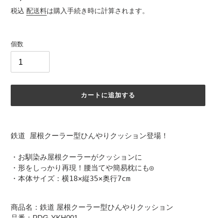
元
常
税込
配送料
は購入手続き時に計算されます。
価
格
個数
カートに追加する
カ
ー
鉄道 屋根クーラー型ひんやりクッション登場！

ト
に
・お馴染み屋根クーラーがクッションに

商
・形をしっかり再現！腰当てや簡易枕にも◎

品
・本体サイズ：横18×縦35×奥行7cm
を
追
加
商品名：鉄道 屋根クーラー型ひんやりクッション
す
品番：PDG-YKH001