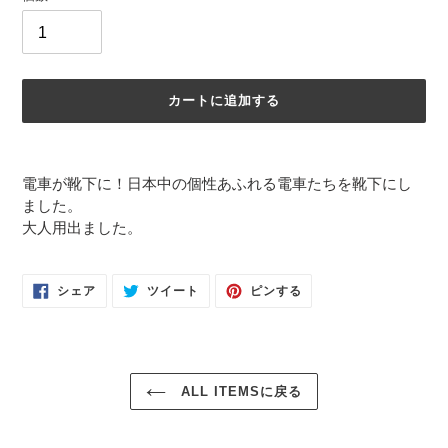
カートに追加する
カ
ー
電車が靴下に！日本中の個性あふれる電車たちを靴下にし
ト
ました。
に
大人用出ました。
商
品
を
FACEBOOK
TWITTER
PINTEREST
シェア
ツイート
ピンする
追
で
に
で
シ
投
ピ
加
ェ
稿
ン
ア
す
す
す
す
る
る
る
る
ALL ITEMSに戻る