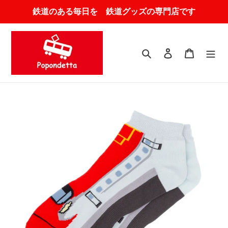
コ
鉄道のある毎日を 鉄道グッズの専門店です
ン
テ
ン
ツ
検索
ログイン
カート
に
ス
キ
ッ
プ
す
る