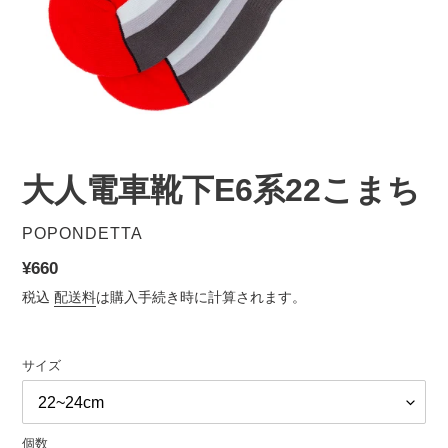
大人電車靴下E6系22こまち
販
POPONDETTA
売
通
¥660
元
常
税込
配送料
は購入手続き時に計算されます。
価
格
サイズ
個数