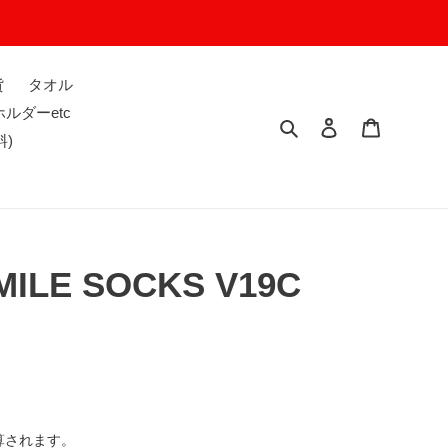
貨
タオル
ルダーetc
検索
ログイン
カート
料)
MILE SOCKS V19C
算されます。