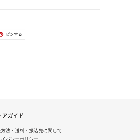
TTER
PINTEREST
ピンする
で
ピ
ン
す
る
トアガイド
送方法・送料・振込先に関して
ライバシーポリシー