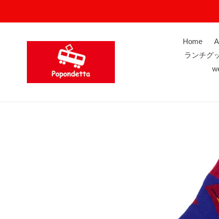
コ
ン
テ
ン
Home
A
ツ
ランチグ
に
w
ス
キ
ッ
プ
す
る