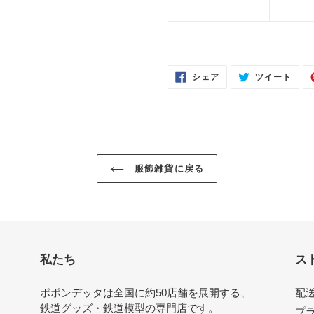
FACEBOOK
TWI
シェア
ツイート
で
に
シ
投
ェ
稿
ア
す
す
る
る
服飾雑貨に戻る
私たち
ス
ポポンデッタは全国に約50店舗を展開する、
配
鉄道グッズ・鉄道模型の専門店です。
プ