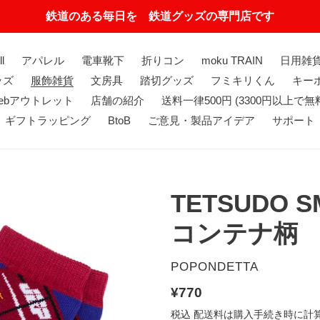
鉄道のある毎日を 鉄道グッズの専門店です
ll
アパレル
電車靴下
折りコン
moku TRAIN
日用雑
ッズ
服飾雑貨
文房具
踏切グッズ
フミキリくん
キーホ
ebアウトレット
店舗の紹介
送料一律500円 (3300円以上で無
ギフトラッピング
BtoB
ご意見・製品アイデア
サポート
TETSUDO S
コンテナ柄
販
POPONDETTA
売
通
¥770
元
常
税込
配送料
は購入手続き時に計