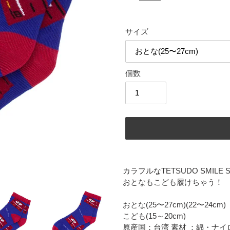
価
格
サイズ
個数
カ
ー
カラフルなTETSUDO SMILE 
ト
おとなもこども履けちゃう！
に
商
おとな(25〜27cm)(22〜24cm)
品
こども(15～20cm)
を
原産国：台湾 素材 ：綿・ナ