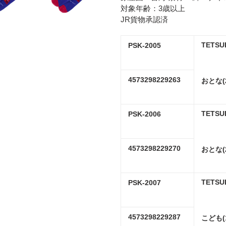
追
対象年齢：3歳以上
加
JR貨物承認済
す
る
TETSU
PSK-2005
4573298229263
おとな(
TETSU
PSK-2006
4573298229270
おとな(
TETSU
PSK-2007
4573298229287
こども(1